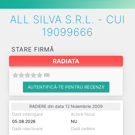
ALL SILVA S.R.L. - CUI
19099666
STARE FIRMĂ
RADIATA
(
0
)
AUTENTIFICĂ-TE PENTRU RECENZII
RADIERE din data 12 Noiembrie 2009
Dată interogare
Activă fiscal
05.08.2026
NU
Dată reactivare
Dată radiere