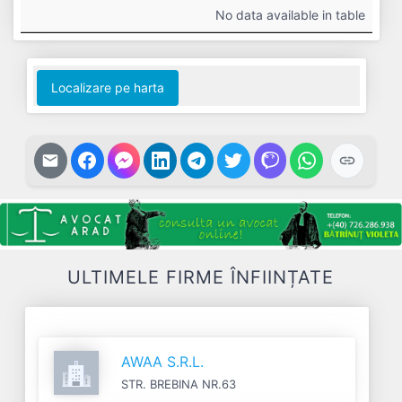
#
Cifra
Profit
Nr.
Datorii
No data available in table
Afaceri
Net
Salariați
Localizare pe harta
ULTIMELE FIRME ÎNFIINȚATE
AWAA S.R.L.
STR. BREBINA NR.63