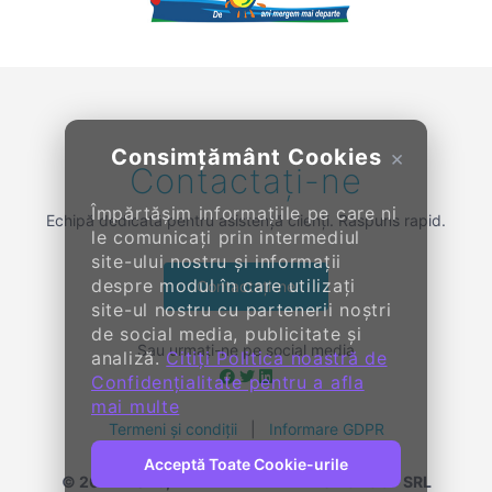
Previous
Consimțământ Cookies
×
Contactați-ne
Împărtășim informațiile pe care ni
Echipă dedicată pentru asistență clienți. Răspuns rapid.
le comunicați prin intermediul
site-ului nostru și informații
despre modul în care utilizați
Contactați-ne
site-ul nostru cu partenerii noștri
de social media, publicitate și
Sau urmați-ne pe social media
analiză.
Citiți Politica noastră de
Confidențialitate pentru a afla
mai multe
Termeni și condiții
|
Informare GDPR
Acceptă Toate Cookie-urile
© 2014-
2026, KENDALL ENTERPRISE GROUP SRL