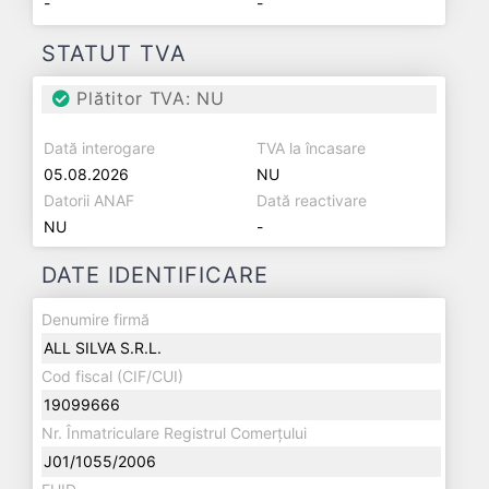
-
-
STATUT TVA
Plătitor TVA: NU
Dată interogare
TVA la încasare
05.08.2026
NU
Datorii ANAF
Dată reactivare
NU
-
DATE IDENTIFICARE
Denumire firmă
ALL SILVA S.R.L.
Cod fiscal (CIF/CUI)
19099666
Nr. Înmatriculare Registrul Comerțului
J01/1055/2006