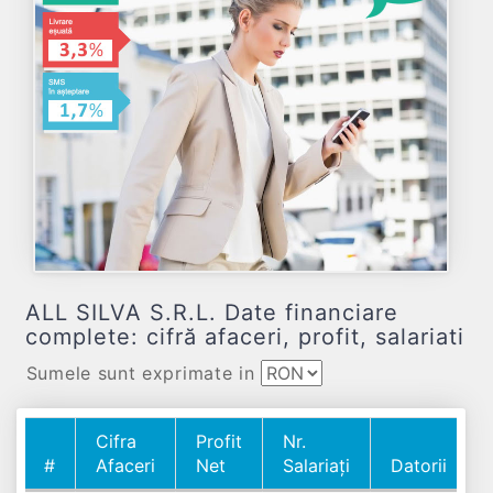
ALL SILVA S.R.L. Date financiare
complete: cifră afaceri, profit, salariati
Sumele sunt exprimate in
Cifra
Profit
Nr.
#
Afaceri
Net
Salariați
Datorii