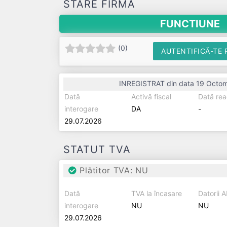
STARE FIRMĂ
FUNCTIUNE
(
0
)
AUTENTIFICĂ-TE 
INREGISTRAT din data 19 Octo
Dată
Activă fiscal
Dată rea
interogare
DA
-
29.07.2026
STATUT TVA
Plătitor TVA: NU
Dată
TVA la încasare
Datorii 
interogare
NU
NU
29.07.2026