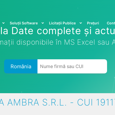
Soluții Software
Licitații Publice
Prețuri
Cont
la Date complete și actu
mații disponibile în MS Excel sau
România
 AMBRA S.R.L. - CUI 191