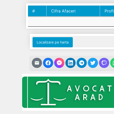
#
Cifra Afaceri
Profi
#
Cifra Afaceri
Profi
Localizare pe harta