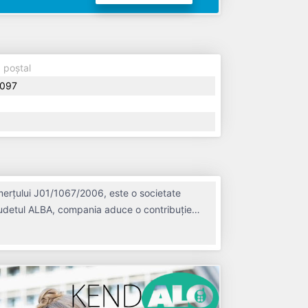
 poștal
097
merțului J01/1067/2006, este o societate
n judetul ALBA, compania aduce o contribuție
ultimului bilanț, societatea a înregistrat un