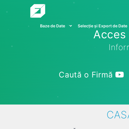
Baze de Date
Selecție și Export de Date
Acces 
Infor
Caută o Firmă
CASA