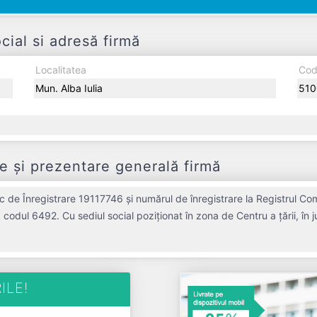
ial si adresă firmă
Localitatea
Cod
Mun. Alba Iulia
510
 și prezentare generală firmă
c de Înregistrare 19117746 și numărul de înregistrare la Registrul Co
nd codul 6492. Cu sediul social poziționat în zona de Centru a țării, î
R.L. a fost fondată în anul 2006, având o vechime de 20 ani. Conform 
măr mediu de de salariați pe ultimul an fiscal. CASA AMBRA S.R.L. este o entitate
activa din punct de vedere fiscal si are status: FUNCTIUNE. Societatea nu este plătitoare de TVA.
ILE!