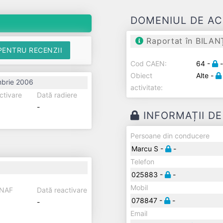
DOMENIUL DE AC
Raportat în BILAN
PENTRU RECENZII
Cod CAEN:
64 -
Obiect
Alte -
mbrie 2006
activitate:
ctivare
Dată radiere
-
INFORMAȚII D
Persoane din conducere
Marcu S -
-
Telefon
025883 -
-
Mobil
ANAF
Dată reactivare
078847 -
-
-
Email