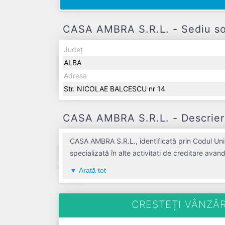
CASA AMBRA S.R.L. - Sediu soc
Județ
ALBA
Adresa
Str. NICOLAE BALCESCU nr 14
CASA AMBRA S.R.L. - Descriere
CASA AMBRA S.R.L., identificată prin Codul Uni
specializată în alte activitati de creditare ava
semnificativă pe piața de profil. CASA AMBRA S.
Arată tot
profit de 0 RON și o cifră de afaceri de 0 RON, gestionând operațiunile cu un nu
CREȘTEȚI VÂNZĂR