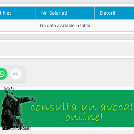
t Net
Nr. Salariați
Datorii
t Net
Nr. Salariați
Datorii
No data available in table