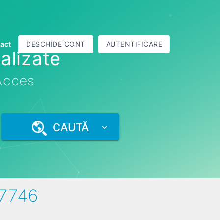
act
DESCHIDE CONT
AUTENTIFICARE
alizate
 Acces
CAUTĂ
17746