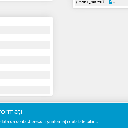
simona_marcu7 -
-
ormații
ate de contact precum și informații detaliate bilanț.