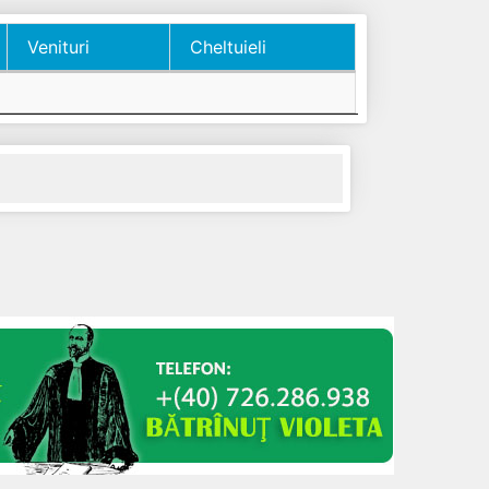
Venituri
Cheltuieli
Venituri
Cheltuieli