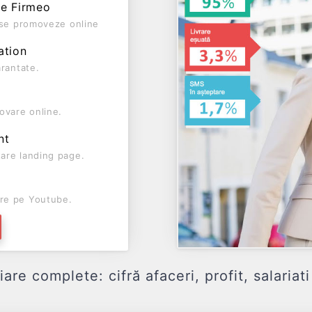
pe Firmeo
ă se promoveze online
ation
arantate.
ovare online.
nt
are landing page.
re pe Youtube.
e complete: cifră afaceri, profit, salariati