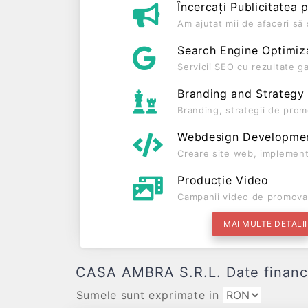
Încercați Publicitatea 
Am ajutat mii de afaceri s
Search Engine Optimiz
Servicii SEO cu rezultate g
Branding and Strategy
Branding, strategii de prom
Webdesign Developme
Creare site web, implement
Producție Video
Campanii video de promova
MAI MULTE DETALII
CASA AMBRA S.R.L. Date financiar
Sumele sunt exprimate in