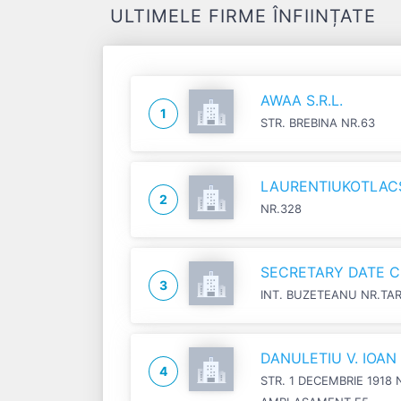
ULTIMELE FIRME ÎNFIINȚATE
AWAA S.R.L.
1
STR. BREBINA NR.63
LAURENTIUKOTLACSI
2
NR.328
SECRETARY DATE C
3
INT. BUZETEANU NR.TA
DANULETIU V. IOA
4
STR. 1 DECEMBRIE 1918 