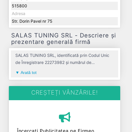
515800
Adresa
Str. Dorin Pavel nr 75
SALAS TUNING SRL - Descriere și
prezentare generală firmă
SALAS TUNING SRL, identificată prin Codul Unic
de Înregistrare 22273982 și numărul de
înregistrare la Registrul Comerțului J01/1039/2007,
Arată tot
este o societate specializată în intretinerea si
repararea autovehiculelor avand codul 4520. Cu
sediul social poziționat în zona de Centru a țării, în
CREȘTEȚI VÂNZĂRILE!
judetul ALBA, compania aduce o contribuție
semnificativă pe piața de profil. SALAS TUNING
SRL a fost fondată în anul 2007, având o vechime
de 19 ani. Conform ultimului bilanț, societatea a
înregistrat un profit de 0 RON și o cifră de afaceri
Încercați Publicitatea pe Firmeo