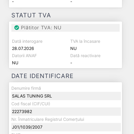
-
-
STATUT TVA
Plătitor TVA: NU
Dată interogare
TVA la încasare
28.07.2026
NU
Datorii ANAF
Dată reactivare
NU
-
DATE IDENTIFICARE
Denumire firmă
SALAS TUNING SRL
Cod fiscal (CIF/CUI)
22273982
Nr. Înmatriculare Registrul Comerțului
J01/1039/2007