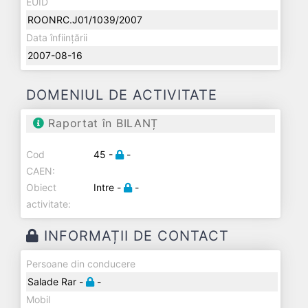
EUID
ROONRC.J01/1039/2007
Data înființării
2007-08-16
DOMENIUL DE ACTIVITATE
Raportat în BILANȚ
Cod
45 -
-
CAEN:
Obiect
Intre -
-
activitate:
INFORMAȚII DE CONTACT
Persoane din conducere
Salade Rar -
-
Mobil