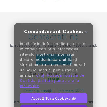
Consimțământ Cookies
×
Contactați-ne
Împărtășim informațiile pe care ni
Echipă dedicată pentru asistență clienți. Răspuns rapid.
le comunicați prin intermediul
site-ului nostru și informații
despre modul în care utilizați
Contactați-ne
site-ul nostru cu partenerii noștri
de social media, publicitate și
Sau urmați-ne pe social media
analiză.
Citiți Politica noastră de
Confidențialitate pentru a afla
mai multe
Termeni și condiții
|
Informare GDPR
Acceptă Toate Cookie-urile
© 2014-
2026, KENDALL ENTERPRISE GROUP SRL