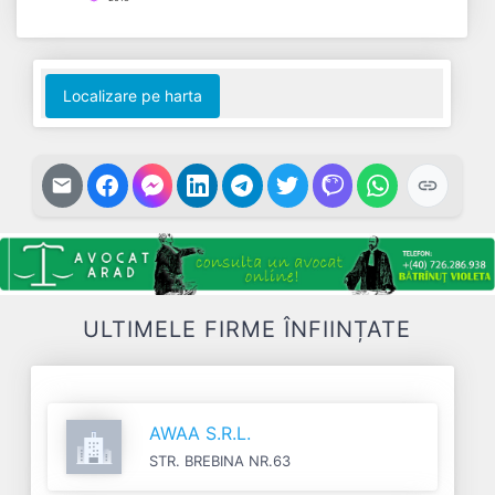
End of interactive chart.
Localizare pe harta
ULTIMELE FIRME ÎNFIINȚATE
AWAA S.R.L.
STR. BREBINA NR.63