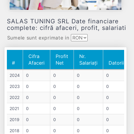
SALAS TUNING SRL Date financiare
complete: cifră afaceri, profit, salariati
Sumele sunt exprimate in
Cifra
Profit
Nr.
#
Afaceri
Net
Salariați
Datorii
#
Cifra
Profit
Nr.
Datorii
2024
0
0
0
0
Afaceri
Net
Salariați
2023
0
0
0
0
2022
0
0
0
0
2021
0
0
0
0
2019
0
0
0
0
2018
0
0
0
0