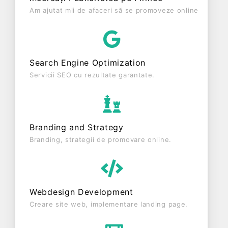
de 0 RON, gestionând operațiunile cu un număr
Am ajutat mii de afaceri să se promoveze online
mediu de 0 de salariați pe ultimul an fiscal. SALAS
TUNING SRL este o entitate activa din punct de
vedere fiscal si are status: FUNCTIUNE. Societatea
nu este plătitoare de TVA.
Search Engine Optimization
Servicii SEO cu rezultate garantate.
Branding and Strategy
Branding, strategii de promovare online.
Webdesign Development
Creare site web, implementare landing page.