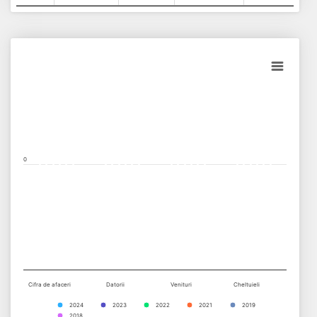
Chart
Bar chart with 6 data series.
View as data table, Chart
The chart has 1 X axis displaying categories.
The chart has 1 Y axis displaying values. Data ranges from -0.5 t
0
Cifra de afaceri
Datorii
Venituri
Cheltuieli
2024
2023
2022
2021
2019
2018