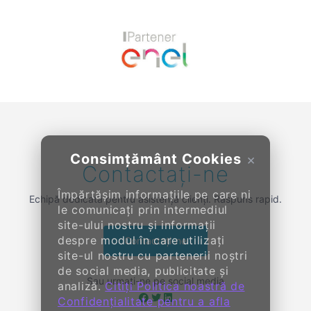
Previous
Next
Consimțământ Cookies
×
Contactați-ne
Împărtășim informațiile pe care ni
Echipă dedicată pentru asistență clienți. Răspuns rapid.
le comunicați prin intermediul
site-ului nostru și informații
despre modul în care utilizați
Contactați-ne
site-ul nostru cu partenerii noștri
de social media, publicitate și
Sau urmați-ne pe social media
analiză.
Citiți Politica noastră de
Confidențialitate pentru a afla