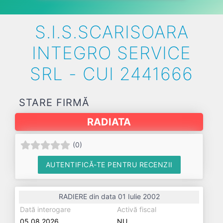
S.I.S.SCARISOARA
INTEGRO SERVICE
SRL - CUI 2441666
STARE FIRMĂ
RADIATA
(
0
)
AUTENTIFICĂ-TE PENTRU RECENZII
RADIERE din data 01 Iulie 2002
Dată interogare
Activă fiscal
05.08.2026
NU