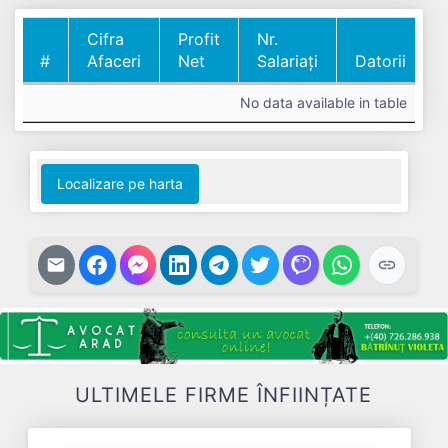
Cifra
Profit
Nr.
#
Afaceri
Net
Salariați
Datorii
#
Cifra
Profit
Nr.
Datorii
No data available in table
Afaceri
Net
Salariați
Localizare pe harta
ULTIMELE FIRME ÎNFIINȚATE