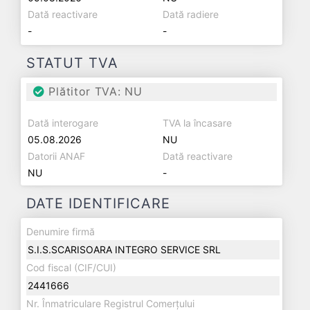
Dată reactivare
Dată radiere
-
-
STATUT TVA
Plătitor TVA: NU
Dată interogare
TVA la încasare
05.08.2026
NU
Datorii ANAF
Dată reactivare
NU
-
DATE IDENTIFICARE
Denumire firmă
S.I.S.SCARISOARA INTEGRO SERVICE SRL
Cod fiscal (CIF/CUI)
2441666
Nr. Înmatriculare Registrul Comerțului