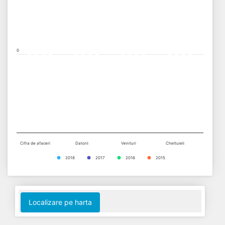
View as data table, Chart
The chart has 1 X axis displaying categories.
The chart has 1 Y axis displaying values. Data ranges from -0.5 t
0
Cifra de afaceri
Datorii
Venituri
Cheltuieli
2018
2017
2016
2015
End of interactive chart.
Localizare pe harta