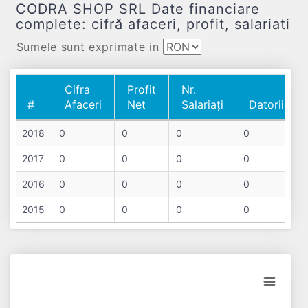
CODRA SHOP SRL Date financiare
complete: cifră afaceri, profit, salariati
Sumele sunt exprimate in
Cifra
Profit
Nr.
#
Afaceri
Net
Salariați
Datorii
#
Cifra
Profit
Nr.
Datorii
2018
0
0
0
0
Afaceri
Net
Salariați
2017
0
0
0
0
2016
0
0
0
0
2015
0
0
0
0
Chart
Bar chart with 4 data series.