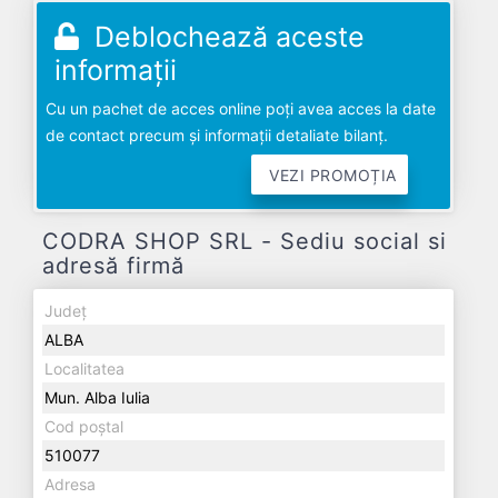
Deblochează aceste
informații
Cu un pachet de acces online poți avea acces la date
de contact precum și informații detaliate bilanț.
VEZI PROMOȚIA
CODRA SHOP SRL - Sediu social si
adresă firmă
Județ
ALBA
Localitatea
Mun. Alba Iulia
Cod poștal
510077
Adresa