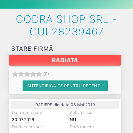
CODRA SHOP SRL -
CUI 28239467
STARE FIRMĂ
RADIATA
(
0
)
AUTENTIFICĂ-TE PENTRU RECENZII
RADIERE din data 08 Mai 2019
Dată interogare
Activă fiscal
30.07.2026
NU
Dată reactivare
Dată radiere