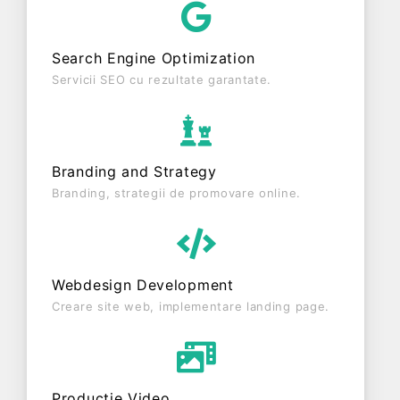
fiscal. CODRA SHOP SRL este o entitate inactiva
din punct de vedere fiscal si are status: RADIATA.
Search Engine Optimization
Societatea nu este plătitoare de TVA.
Servicii SEO cu rezultate garantate.
Branding and Strategy
Branding, strategii de promovare online.
Webdesign Development
Creare site web, implementare landing page.
Producție Video