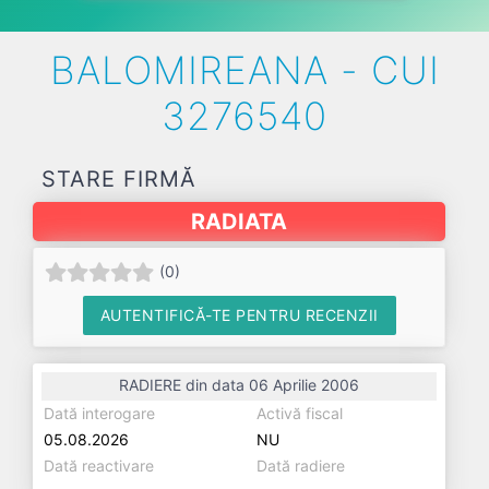
BALOMIREANA - CUI
3276540
STARE FIRMĂ
RADIATA
(
0
)
AUTENTIFICĂ-TE PENTRU RECENZII
RADIERE din data 06 Aprilie 2006
Dată interogare
Activă fiscal
05.08.2026
NU
Dată reactivare
Dată radiere