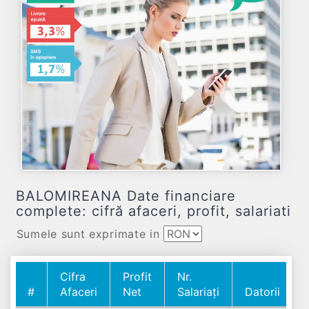
BALOMIREANA Date financiare
complete: cifră afaceri, profit, salariati
Sumele sunt exprimate in
Cifra
Profit
Nr.
#
Afaceri
Net
Salariați
Datorii