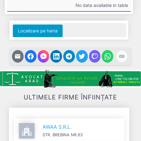
#
Cifra
Profit
Nr.
Datorii
No data available in table
Afaceri
Net
Salariați
Localizare pe harta
ULTIMELE FIRME ÎNFIINȚATE
AWAA S.R.L.
STR. BREBINA NR.63