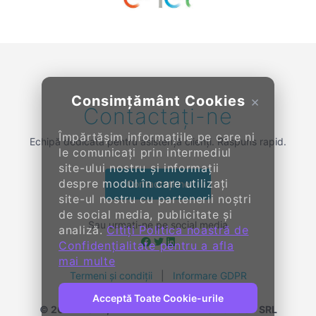
Previous
Next
Consimțământ Cookies
×
Contactați-ne
Împărtășim informațiile pe care ni
Echipă dedicată pentru asistență clienți. Răspuns rapid.
le comunicați prin intermediul
site-ului nostru și informații
despre modul în care utilizați
Contactați-ne
site-ul nostru cu partenerii noștri
de social media, publicitate și
Sau urmați-ne pe social media
analiză.
Citiți Politica noastră de
Confidențialitate pentru a afla
mai multe
Termeni și condiții
|
Informare GDPR
Acceptă Toate Cookie-urile
© 2014-
2026, KENDALL ENTERPRISE GROUP SRL