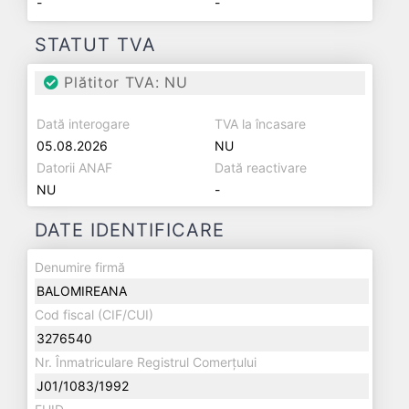
-
-
STATUT TVA
Plătitor TVA: NU
Dată interogare
TVA la încasare
05.08.2026
NU
Datorii ANAF
Dată reactivare
NU
-
DATE IDENTIFICARE
Denumire firmă
BALOMIREANA
Cod fiscal (CIF/CUI)
3276540
Nr. Înmatriculare Registrul Comerțului
J01/1083/1992