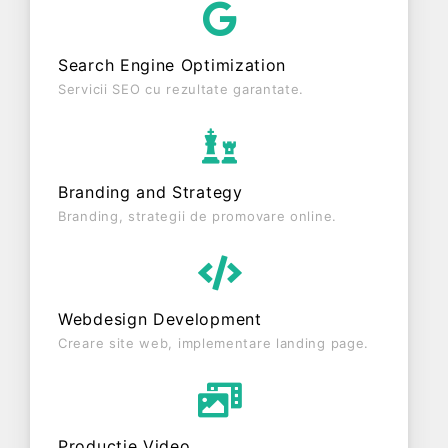
pe ultimul an fiscal. ANDREIUT TRADE SRL este o
entitate inactiva din punct de vedere fiscal si are
Search Engine Optimization
status: RADIATA. Societatea nu este plătitoare de
TVA.
Servicii SEO cu rezultate garantate.
Branding and Strategy
Branding, strategii de promovare online.
Webdesign Development
Creare site web, implementare landing page.
Producție Video