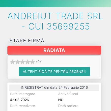
ANDREIUT TRADE SRL
- CUI 35699255
STARE FIRMĂ
RADIATA
(
0
)
AUTENTIFICĂ-TE PENTRU RECENZII
INREGISTRAT din data 24 Februarie 2016
Dată interogare
Activă fiscal
02.08.2026
NU
Dată reactivare
Dată radiere