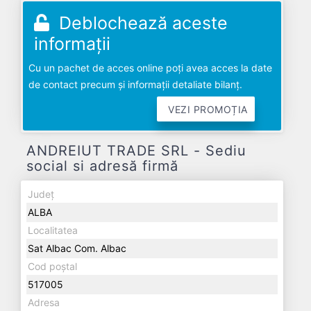
Deblochează aceste
informații
Cu un pachet de acces online poți avea acces la date
de contact precum și informații detaliate bilanț.
VEZI PROMOȚIA
ANDREIUT TRADE SRL - Sediu
social si adresă firmă
Județ
ALBA
Localitatea
Sat Albac Com. Albac
Cod poștal
517005
Adresa