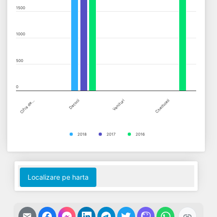
The chart has 1 X axis displaying categories.
1500
The chart has 1 Y axis displaying values. Data ranges from 0 to 
1000
500
0
Cifra de…
Datorii
Venituri
Cheltuieli
2018
2017
2016
End of interactive chart.
Localizare pe harta