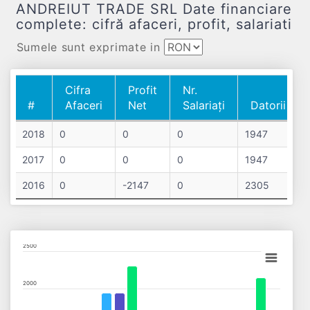
ANDREIUT TRADE SRL Date financiare
complete: cifră afaceri, profit, salariati
Sumele sunt exprimate in
Cifra
Profit
Nr.
#
Afaceri
Net
Salariați
Datorii
#
Cifra
Profit
Nr.
Datorii
2018
0
0
0
1947
Afaceri
Net
Salariați
2017
0
0
0
1947
2016
0
-2147
0
2305
Chart
2500
Bar chart with 3 data series.
2000
View as data table, Chart