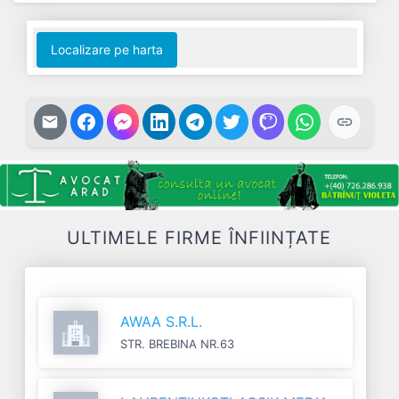
Localizare pe harta
ULTIMELE FIRME ÎNFIINȚATE
AWAA S.R.L.
STR. BREBINA NR.63