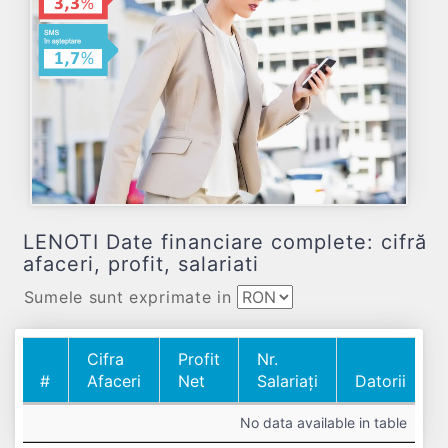
LENOTI Date financiare complete: cifră
afaceri, profit, salariati
Sumele sunt exprimate in
Cifra
Profit
Nr.
#
Afaceri
Net
Salariați
Datorii
#
Cifra
Profit
Nr.
Datorii
No data available in table
Afaceri
Net
Salariați