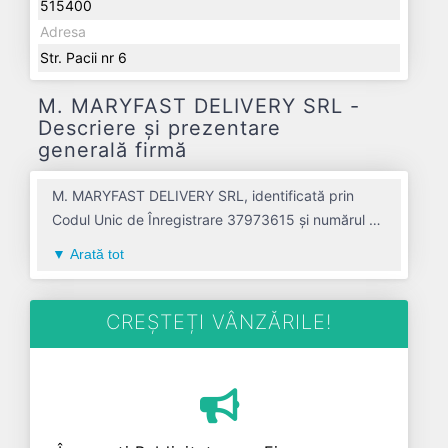
515400
Adresa
Str. Pacii nr 6
M. MARYFAST DELIVERY SRL -
Descriere și prezentare
generală firmă
M. MARYFAST DELIVERY SRL, identificată prin
Codul Unic de Înregistrare 37973615 și numărul de
înregistrare la Registrul Comerțului J01/1039/2017,
Arată tot
este o societate specializată în alte activitati
postale si de curier avand codul 5320. Cu sediul
social poziționat în zona de Centru a țării, în judetul
CREȘTEȚI VÂNZĂRILE!
ALBA, compania aduce o contribuție semnificativă
pe piața de profil. M. MARYFAST DELIVERY SRL a
fost fondată în anul 2017, având o vechime de 9
ani. Conform ultimului bilanț, societatea a
înregistrat un profit de 0 RON și o cifră de afaceri