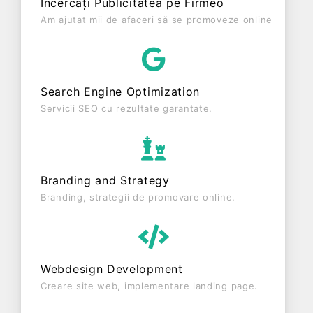
Încercați Publicitatea pe Firmeo
de 397.174 RON, gestionând operațiunile cu un
Am ajutat mii de afaceri să se promoveze online
număr mediu de 1 de salariați pe ultimul an fiscal.
M. MARYFAST DELIVERY SRL este o entitate activa
din punct de vedere fiscal si are status:
FUNCTIUNE. Societatea este plătitoare de TVA din
Search Engine Optimization
anul 2020.
Servicii SEO cu rezultate garantate.
Branding and Strategy
Branding, strategii de promovare online.
Webdesign Development
Creare site web, implementare landing page.