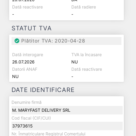
Dată reactivare
Dată radiere
-
-
STATUT TVA
Plătitor TVA: 2020-04-28
Dată interogare
TVA la încasare
26.07.2026
NU
Datorii ANAF
Dată reactivare
NU
-
DATE IDENTIFICARE
Denumire firmă
M. MARYFAST DELIVERY SRL
Cod fiscal (CIF/CUI)
37973615
Nr. Înmatriculare Registrul Comerțului