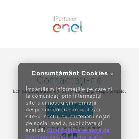
Previous
Next
Consimțământ Cookies
×
Contactați-ne
Împărtășim informațiile pe care ni
Echipă dedicată pentru asistență clienți. Răspuns rapid.
le comunicați prin intermediul
site-ului nostru și informații
despre modul în care utilizați
Contactați-ne
site-ul nostru cu partenerii noștri
de social media, publicitate și
Sau urmați-ne pe social media
analiză.
Citiți Politica noastră de
Confidențialitate pentru a afla