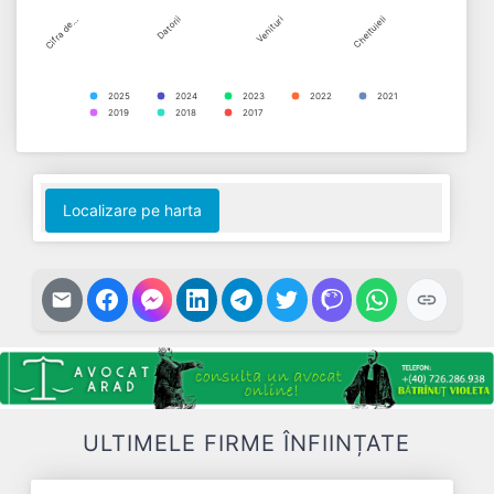
Cifra de…
Datorii
Venituri
Cheltuieli
2025
2024
2023
2022
2021
2019
2018
2017
End of interactive chart.
Localizare pe harta
ULTIMELE FIRME ÎNFIINȚATE