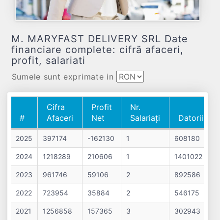
M. MARYFAST DELIVERY SRL Date
financiare complete: cifră afaceri,
profit, salariati
Sumele sunt exprimate in
Cifra
Profit
Nr.
#
Afaceri
Net
Salariați
Datorii
#
Cifra
Profit
Nr.
Datorii
2025
397174
-162130
1
608180
Afaceri
Net
Salariați
2024
1218289
210606
1
1401022
2023
961746
59106
2
892586
2022
723954
35884
2
546175
2021
1256858
157365
3
302943