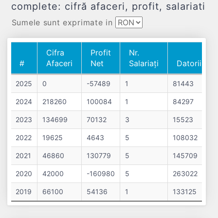
complete: cifră afaceri, profit, salariati
Sumele sunt exprimate in
Cifra
Profit
Nr.
#
Afaceri
Net
Salariați
Datorii
#
Cifra
Profit
Nr.
Datorii
2025
0
-57489
1
81443
Afaceri
Net
Salariați
2024
218260
100084
1
84297
2023
134699
70132
3
15523
2022
19625
4643
5
108032
2021
46860
130779
5
145709
2020
42000
-160980
5
263022
2019
66100
54136
1
133125