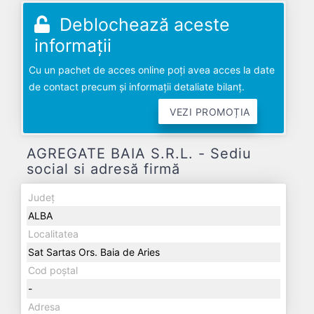
Deblochează aceste
informații
Cu un pachet de acces online poți avea acces la date
de contact precum și informații detaliate bilanț.
VEZI PROMOȚIA
AGREGATE BAIA S.R.L. - Sediu
social si adresă firmă
Județ
ALBA
Localitatea
Sat Sartas Ors. Baia de Aries
Cod poștal
-
Adresa