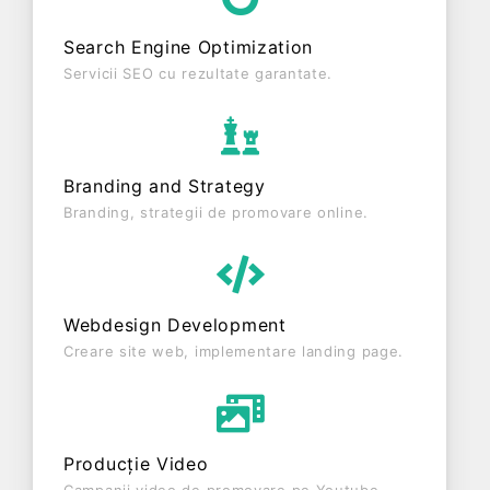
S.R.L. este o entitate activa din punct de vedere
Search Engine Optimization
fiscal si are status: FUNCTIUNE. Societatea nu
este plătitoare de TVA.
Servicii SEO cu rezultate garantate.
Branding and Strategy
Branding, strategii de promovare online.
Webdesign Development
Creare site web, implementare landing page.
Producție Video