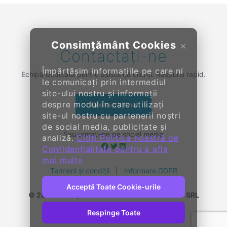
Consimțământ Cookies
×
Contactați-ne
Împărtășim informațiile pe care ni
Echipă dedicată pentru asistență clienți. Răspuns rapid.
le comunicați prin intermediul
site-ului nostru și informații
despre modul în care utilizați
Contactați-ne
site-ul nostru cu partenerii noștri
de social media, publicitate și
Sau urmați-ne pe social media
analiză.
Citiți Politica noastră de
Confidențialitate pentru a afla
mai multe
Termeni și condiții
|
Informare GDPR
Acceptă Toate Cookie-urile
© 2014-
2026, KENDALL ENTERPRISE GROUP SRL
Toate drepturile rezervate
Respinge Toate