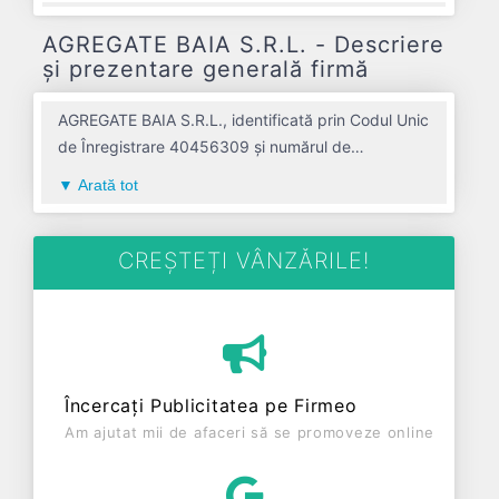
AGREGATE BAIA S.R.L. - Descriere
și prezentare generală firmă
AGREGATE BAIA S.R.L., identificată prin Codul Unic
de Înregistrare 40456309 și numărul de
înregistrare la Registrul Comerțului J01/200/2019,
Arată tot
este o societate specializată în extractia pietrei
ornamentale si a pietrei pentru constructii,
extractia pietrei calcaroase, ghipsului, cretei si a
CREȘTEȚI VÂNZĂRILE!
ardeziei avand codul 0811. Cu sediul social
poziționat în zona de Centru a țării, în judetul
ALBA, compania aduce o contribuție semnificativă
pe piața de profil. AGREGATE BAIA S.R.L. a fost
fondată în anul 2019, având o vechime de 7 ani.
Încercați Publicitatea pe Firmeo
Conform ultimului bilanț, societatea a înregistrat un
Am ajutat mii de afaceri să se promoveze online
profit de 0 RON și o cifră de afaceri de 0 RON,
gestionând operațiunile cu un număr mediu de 1
de salariați pe ultimul an fiscal. AGREGATE BAIA