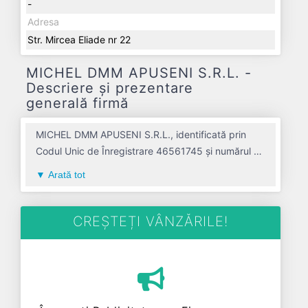
-
Adresa
Str. Mircea Eliade nr 22
MICHEL DMM APUSENI S.R.L. -
Descriere și prezentare
generală firmă
MICHEL DMM APUSENI S.R.L., identificată prin
Codul Unic de Înregistrare 46561745 și numărul de
înregistrare la Registrul Comerțului J01/1013/2022,
Arată tot
este o societate specializată în activitati de
inginerie si consultanta tehnica legate de acestea
avand codul 7112. Cu sediul social poziționat în
CREȘTEȚI VÂNZĂRILE!
zona de Centru a țării, în judetul ALBA, compania
aduce o contribuție semnificativă pe piața de
profil. MICHEL DMM APUSENI S.R.L. a fost fondată
în anul 2022, având o vechime de 4 ani. Conform
ultimului bilanț, societatea a înregistrat un profit de