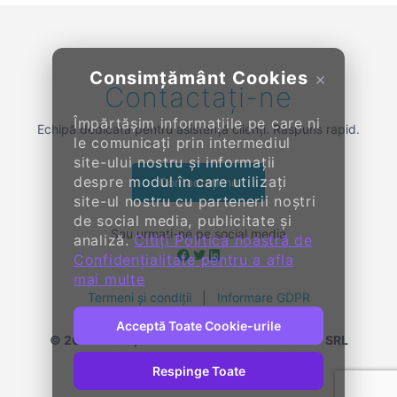
Consimțământ Cookies
×
Contactați-ne
Împărtășim informațiile pe care ni
Echipă dedicată pentru asistență clienți. Răspuns rapid.
le comunicați prin intermediul
site-ului nostru și informații
despre modul în care utilizați
Contactați-ne
site-ul nostru cu partenerii noștri
de social media, publicitate și
Sau urmați-ne pe social media
analiză.
Citiți Politica noastră de
Confidențialitate pentru a afla
mai multe
Termeni și condiții
|
Informare GDPR
Acceptă Toate Cookie-urile
© 2014-
2026, KENDALL ENTERPRISE GROUP SRL
Toate drepturile rezervate
Respinge Toate