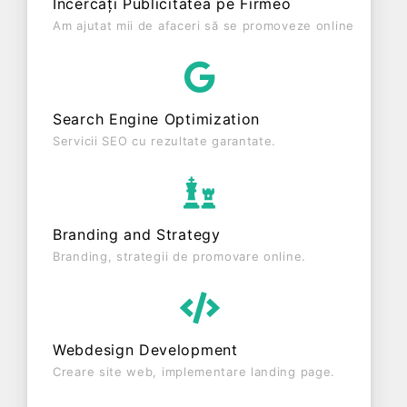
Încercați Publicitatea pe Firmeo
0 RON și o cifră de afaceri de 4.000 RON,
Am ajutat mii de afaceri să se promoveze online
gestionând operațiunile cu un număr mediu de 2
de salariați pe ultimul an fiscal. MICHEL DMM
APUSENI S.R.L. este o entitate activa din punct de
vedere fiscal si are status: FUNCTIUNE. Societatea
Search Engine Optimization
nu este plătitoare de TVA.
Servicii SEO cu rezultate garantate.
Branding and Strategy
Branding, strategii de promovare online.
Webdesign Development
Creare site web, implementare landing page.