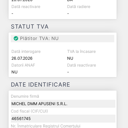
Dată reactivare
Dată radiere
-
-
STATUT TVA
Plătitor TVA: NU
Dată interogare
TVA la încasare
26.07.2026
NU
Datorii ANAF
Dată reactivare
NU
-
DATE IDENTIFICARE
Denumire firmă
MICHEL DMM APUSENI S.R.L.
Cod fiscal (CIF/CUI)
46561745
Nr. Înmatriculare Registrul Comerțului