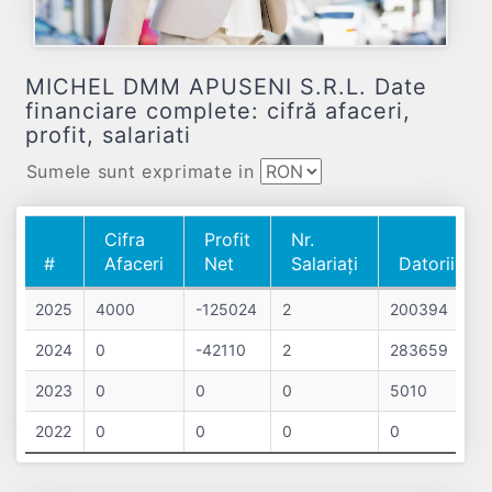
MICHEL DMM APUSENI S.R.L. Date
financiare complete: cifră afaceri,
profit, salariati
Sumele sunt exprimate in
Cifra
Profit
Nr.
#
Afaceri
Net
Salariați
Datorii
#
Cifra
Profit
Nr.
Datorii
2025
4000
-125024
2
200394
Afaceri
Net
Salariați
2024
0
-42110
2
283659
2023
0
0
0
5010
2022
0
0
0
0