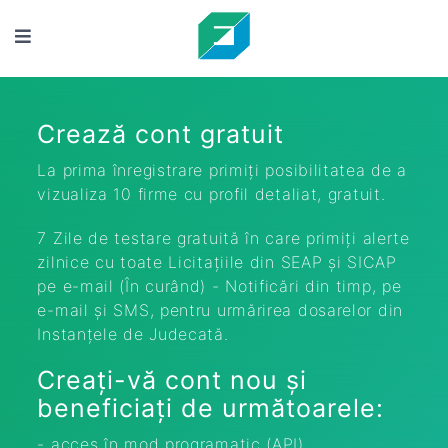
Crează cont gratuit
La prima înregistrare primiți posibilitatea de a
vizualiza 10 firme cu profil detaliat, gratuit.
7 Zile de testare gratuită în care primiți alerte
zilnice cu toate Licitațiile din SEAP și SICAP
pe e-mail (În curând) - Notificări din timp, pe
e-mail și SMS, pentru urmărirea dosarelor din
Instanțele de Judecată.
Creați-vă cont nou și
beneficiați de următoarele:
- acces în mod programatic (API)