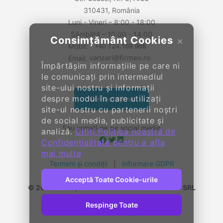
310431, România
Luni - Vineri – 8:00 - 18:00
Sâmbătă – 10:00 - 14:00
Consimțământ Cookies
×
Mobil:
Email:
Împărtășim informațiile pe care ni
le comunicați prin intermediul
site-ului nostru și informații
despre modul în care utilizați
Contactați-ne
site-ul nostru cu partenerii noștri
de social media, publicitate și
Sau urmați-ne pe social media
analiză.
Citiți Politica noastră de
Confidențialitate pentru a afla
mai multe
Termeni și condiții
|
Informare GDPR
Acceptă Toate Cookie-urile
© 2014-
2026, KENDALL ENTERPRISE GROUP SRL
Toate drepturile rezervate
Respinge Toate