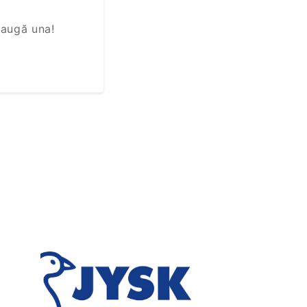
daugă una!
Next