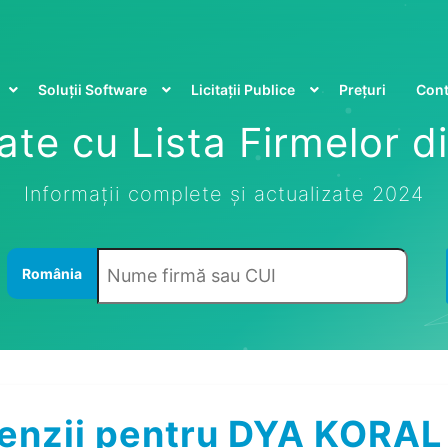
Soluții Software
Licitații Publice
Prețuri
Cont
te cu Lista Firmelor 
Informații complete și actualizate 2024
România
enzii pentru DYA KORAL