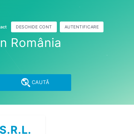
act
DESCHIDE CONT
AUTENTIFICARE
din România
CAUTĂ
S.R.L.