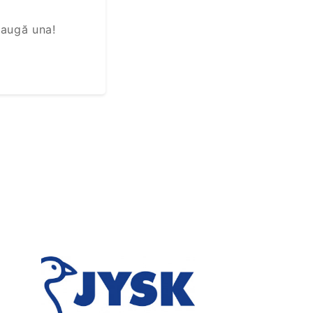
daugă una!
Next