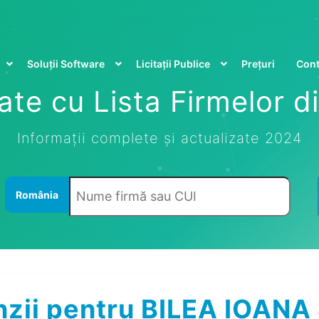
Soluții Software
Licitații Publice
Prețuri
Cont
te cu Lista Firmelor 
Informații complete și actualizate 2024
România
zii pentru BILEA IOANA 